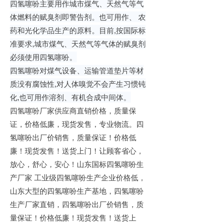
四氢噻吩主要用作城市煤气、天然气等气
体燃料的赋臭剂即警告剂。也可用作、
农
药和光化学品生产的原料。目前
,
按国际标
准要求
,
城市煤气、天然气等气体的赋臭剂
必须使用四氢噻吩。
四氢噻吩对煤气设备、运输管道垫片等材
质没有腐蚀性
,
对人体嗅觉不会产生习惯钝
化
,
也可用作溶剂、有机合成中间体。
四氢噻吩厂家供应商直销价格，质量保
证，价格低廉，现货发售，专业物流。四
氢噻吩出厂价销售，质量保证！价格低
廉！现货发售！送货上门！让顾客省心，
放心，舒心，安心！山东国标四氢噻吩生
产厂家
工业级四氢噻吩生产企业价格低，
山东大型的四氢噻吩生产基地，四氢噻吩
生产厂家直销，四氢噻吩出厂价销售，质
量保证！价格低廉！现货发售！送货上