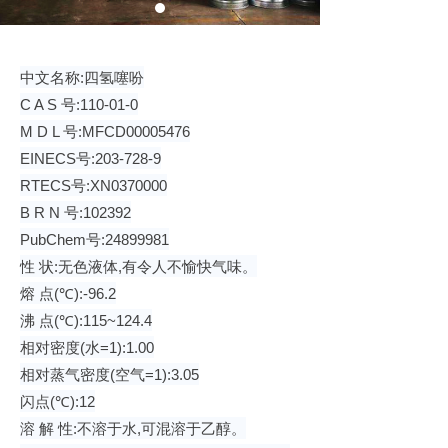
中文名称
:
四氢噻吩
C A S
号
:110-01-0
M D L
号
:MFCD00005476
EINECS
号
:203-728-9
RTECS
号
:XN0370000
B R N
号
:102392
PubChem
号
:24899981
性
状
:
无色液体
,
有令人不愉快气味。
熔
点
(
℃
):-96.2
沸
点
(
℃
):115~124.4
相对密度
(
水
=1):1.00
相对蒸气密度
(
空气
=1):3.05
闪点
(
℃
):12
溶
解
性
:
不溶于水
,
可混溶于乙醇。