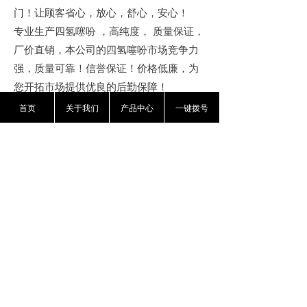
门！让顾客省心，放心，舒心，安心！
专业生产四氢噻吩
，高纯度，
质量保证，
厂价直销，本公司的四氢噻吩市场竞争力
强，质量可靠！信誉保证！价格低廉，为
您开拓市场提供优良的后勤保障！
山东大型的高纯度四氢噻吩生产基地，四
首页
关于我们
产品中心
一键拨号
氢噻吩生产厂家直销，山东四氢噻吩生产
厂家直销
工业级四氢噻吩生产企业
四氢噻
吩价格到底四氢噻吩出厂价销售，质量保
证！价格低廉！现货发售！送货上门！让
顾客省心，放心，舒心，安心！
前一个：
四氢噻吩
ꄴ
后一个：
四氢噻吩
ꄲ