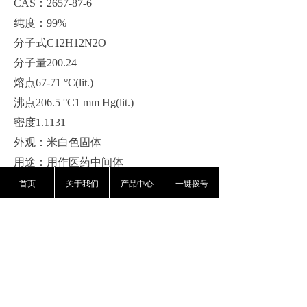
CAS：2657-87-6
纯度：
99%
分子式
C12H12N2O
分子量
200.24
熔点
67-71 °C(lit.)
沸点
206.5 °C1 mm Hg(lit.)
密度
1.1131
外观：米白色固体
用途
：
用作医药中间体
首页
关于我们
产品中心
一键拨号
前一个：
氯苯甘醚
ꄴ
后一个：
邻苯二甲醚
ꄲ