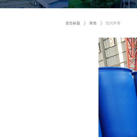
首页标题
ꄲ
苯类
ꄲ
氘代甲苯