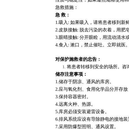
急救措施：
急
救：
1.
吸入
: 如果吸入，请将患者移到新
2.
皮肤接触
: 脱去污染的衣着，用
3.
眼晴接触
: 分开眼睑，用流动清
4.
食入
: 漱口，禁止催吐。立即就医
对保护施救者的忠告：
将患者转移到安全的场所。咨
储存注意事项：
1.
储存于阴凉、通风的库房。
2.
应与氧化剂、食用化学品分开存放
3.
保持容器密封。
4.
远离火种、热源。
5.
库房必须安装避雷设备。
6.
排风系统应设有导除静电的接地装
7.
采用防爆型照明、通风设置。