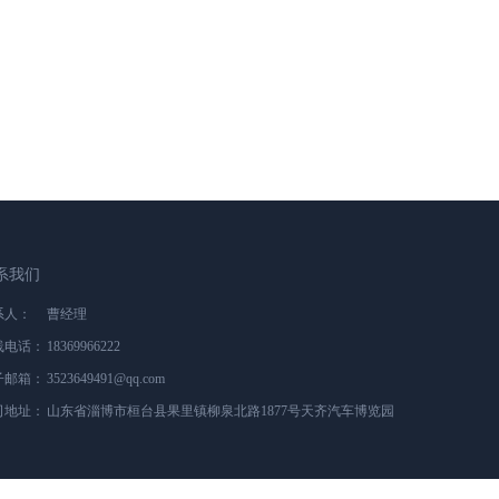
系我们
系人：
曹经理
线电话：
18369966222
子邮箱：
3523649491@qq.com
司地址：
山东省淄博市桓台县果里镇柳泉北路1877号天齐汽车博览园