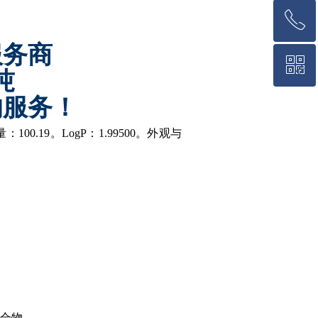
ꂅ
回到顶部
服务商
ꀥ
18369966222
吨
的服务！
微信二维码
：100.19。LogP：1.99500。外观与
合物
。