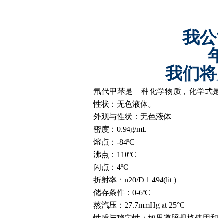
我公
我们将
氘代甲苯是一种化学物质，化学式
性状：无色液体。
外观与性状：无色液体
密度：
0.94g/mL
熔点：
-84ºC
沸点：
110ºC
闪点：
4ºC
折射率：
n20/D 1.494(lit.)
储存条件：
0-6ºC
蒸汽压：
27.7mmHg at 25°C
性质与稳定性：
如果遵照规格使用和