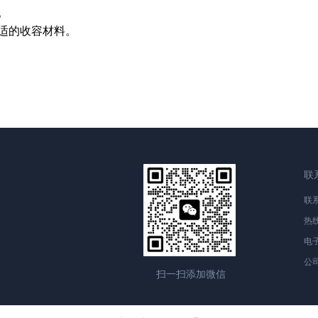
。
适的收容材料。
联
联
热
电
公
扫一扫添加微信