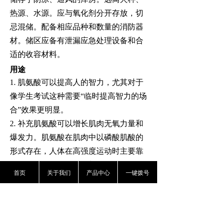
热源、水源。应与氧化剂分开存放，切
忌混储。配备相应品种和数量的消防器
材。储区应备有泄漏应急处理设备和合
适的收容材料。
用途
1. 肌氨酸可以提高人的智力，尤其对于
像学生考试这种需要“临时提高智力的场
合”效果更明显。
2. 补充肌氨酸可以增长肌肉无氧力量和
爆发力。肌氨酸在肌肉中以
磷酸肌酸
的
形式存在，人体在高强度运动时主要靠
ATP
提供能量，但人体内
ATP储备量很
首页
关于我们
产品中心
一键拨号
少，需要不断的合成，而磷酸肌酸可促
进ATP的合成。
3. 防止由大脑伤害造成的损伤。
4. 肌氨酸可有效的改善运动表现、力