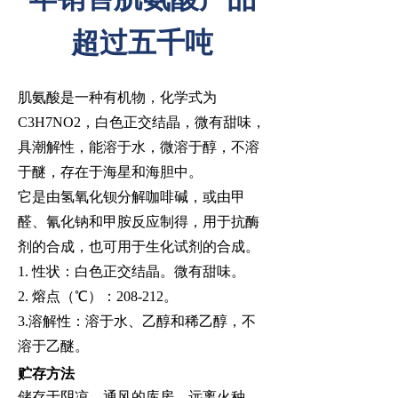
超过五千吨
肌氨酸是一种有机物，化学式为
C
3
H
7
NO
2
，白色正交结晶，微有甜味，
具潮解性，能溶于水，微溶于
醇
，不溶
于
醚
，存在于海星和海胆中。
它是由
氢氧化钡
分解
咖啡碱
，或由
甲
醛
、
氰化钠
和
甲胺
反应制得，用于抗酶
剂的合成，也可用于
生化试剂
的合成。
1.
性状
：白色正交结晶。微有甜味。
2.
熔点
（
℃）：208-212。
3.
溶解性
：溶于水、
乙醇
和稀
乙醇
，不
溶于
乙醚
。
贮存方法
储存于阴凉、通风的库房。远离火种、