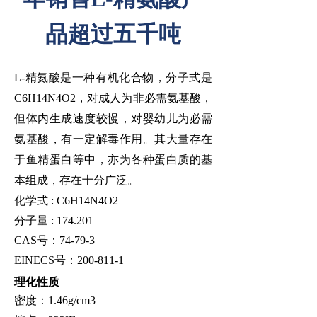
品超过五千吨
L-精氨酸是一种
有机化合物
，分子式是
C
6
H
14
N
4
O
2
，对成人为
非必需氨基酸
，
但体内生成速度较慢，对婴幼儿为
必需
氨基酸
，有一定
解毒作用
。其大量存在
于
鱼精蛋白
等中，亦为各种
蛋白质
的基
本组成，存在十分广泛。
化学式
: C
6
H
14
N
4
O
2
分子量
: 174.201
CAS号
：
74-79-3
EINECS
号：
200-811-1
理化性质
密度：
1.46g/cm
3