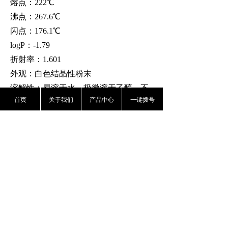
熔点：
222℃
沸点：
267.6℃
闪点：
176.1℃
logP：-1.79
折射率
：
1.601
外观：白色
结晶性
粉末
溶解性
：易溶于水，极微溶于
乙醇
，不
首页
关于我们
产品中心
一键拨号
溶于
乙醚
用途
1、用作营养剂、
调味剂
，食品用香料、
食品添加剂
。
2、用于
医药原料
和生化研究。
3、维持
生长发育
，促进代谢。
前一个：
肌氨酸
ꄴ
后一个：
α-酮戊二酸
ꄲ